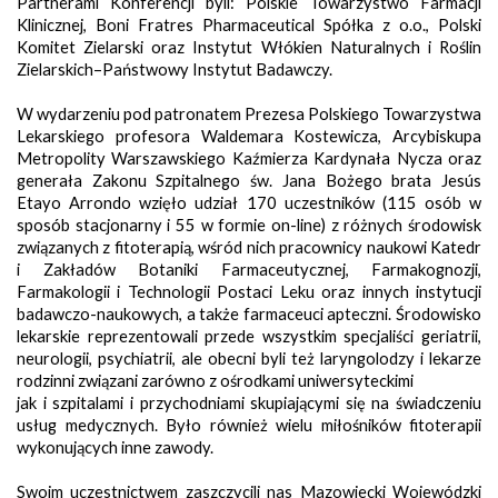
Partnerami Konferencji byli: Polskie Towarzystwo Farmacji
Klinicznej, Boni Fratres Pharmaceutical Spółka z o.o., Polski
Komitet Zielarski oraz Instytut Włókien Naturalnych i Roślin
Zielarskich–Państwowy Instytut Badawczy.
W wydarzeniu pod patronatem Prezesa Polskiego Towarzystwa
Lekarskiego profesora Waldemara Kostewicza, Arcybiskupa
Metropolity Warszawskiego Kaźmierza Kardynała Nycza oraz
generała Zakonu Szpitalnego św. Jana Bożego brata Jesús
Etayo Arrondo wzięło udział 170 uczestników (115 osób w
sposób stacjonarny i 55 w formie on-line) z różnych środowisk
związanych z fitoterapią, wśród nich pracownicy naukowi Katedr
i Zakładów Botaniki Farmaceutycznej, Farmakognozji,
Farmakologii i Technologii Postaci Leku oraz innych instytucji
badawczo-naukowych, a także farmaceuci apteczni. Środowisko
lekarskie reprezentowali przede wszystkim specjaliści geriatrii,
neurologii, psychiatrii, ale obecni byli też laryngolodzy i lekarze
rodzinni związani zarówno z ośrodkami uniwersyteckimi
jak i szpitalami i przychodniami skupiającymi się na świadczeniu
usług medycznych. Było również wielu miłośników fitoterapii
wykonujących inne zawody.
Swoim uczestnictwem zaszczycili nas Mazowiecki Wojewódzki